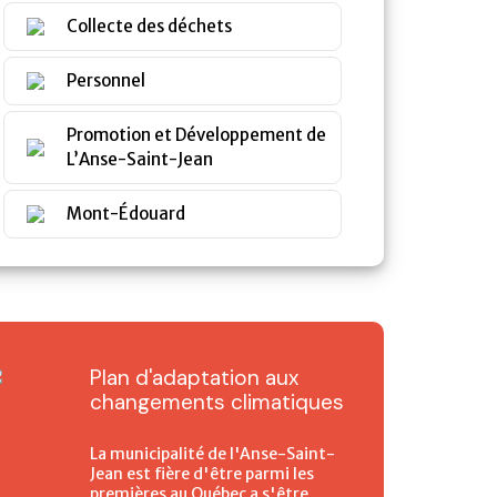
Collecte des déchets
Personnel
Promotion et Développement de
L’Anse-Saint-Jean
Mont-Édouard
Plan d'adaptation aux
changements climatiques
La municipalité de l'Anse-Saint-
Jean est fière d'être parmi les
premières au Québec a s'être