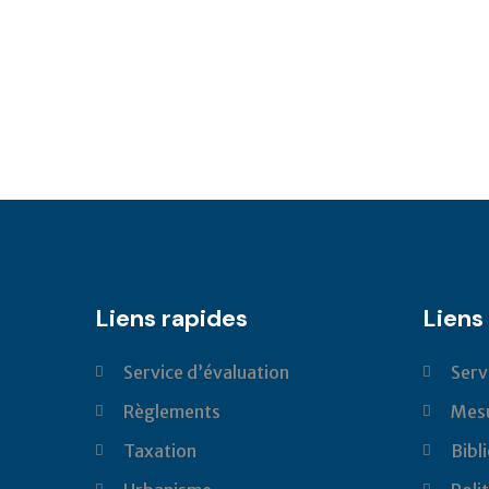
Liens rapides
Liens 
Service d’évaluation
Serv
Règlements
Mesu
Taxation
Bibl