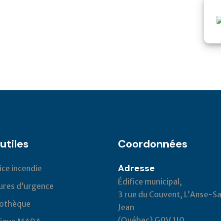
utiles
Coordonnées
Adresse
ice incendie
Édifice municipal,
res d’urgence
3 rue du Couvent, L’Anse-Sa
iothèque
Jean
(Québec) G0V 1J0