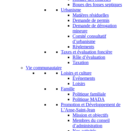
Boues des fosses septiques
Urbanisme
Matières résiduelles
Demande de permis
Demande de dérogation
mineure
Comité consultatif
d’urbanisme
Règlements
Taxes et évaluation foncière
Rôle d’évaluation
Taxation
Vie communautaire
Loisirs et culture
Événements
Loisirs
Famille
Politique familiale
Politique MADA
Promotion et Développement de
L’Anse-Saint-Jean
Mission et objectifs
Membres du conseil
d’administration
Nos activités