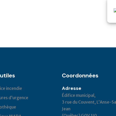
utiles
Coordonnées
Adresse
ice incendie
Édifice municipal,
res d’urgence
3 rue du Couvent, L’Anse-Sa
iothèque
Jean
(Québec) G0V 1J0