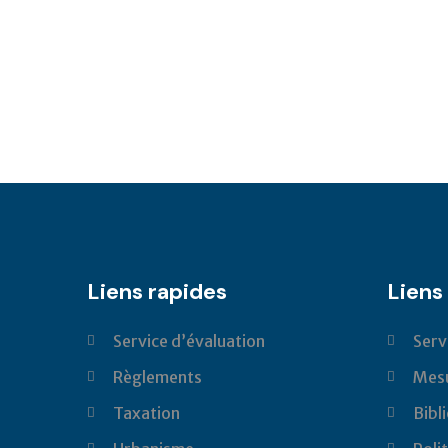
Liens rapides
Liens 
Service d’évaluation
Serv
Règlements
Mesu
Taxation
Bibl