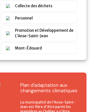
Collecte des déchets
Personnel
Promotion et Développement de
L’Anse-Saint-Jean
Mont-Édouard
Plan d'adaptation aux
changements climatiques
La municipalité de l'Anse-Saint-
Jean est fière d'être parmi les
premières au Québec a s'être