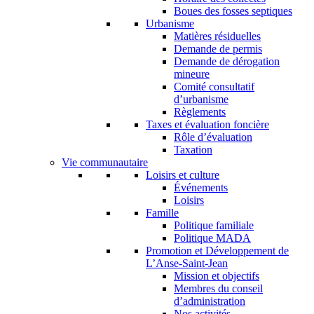
Boues des fosses septiques
Urbanisme
Matières résiduelles
Demande de permis
Demande de dérogation
mineure
Comité consultatif
d’urbanisme
Règlements
Taxes et évaluation foncière
Rôle d’évaluation
Taxation
Vie communautaire
Loisirs et culture
Événements
Loisirs
Famille
Politique familiale
Politique MADA
Promotion et Développement de
L’Anse-Saint-Jean
Mission et objectifs
Membres du conseil
d’administration
Nos activités