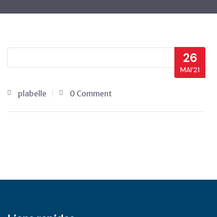
26
MAI’21
plabelle
0 Comment