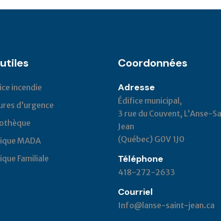
utiles
Coordonnées
Adresse
ice incendie
Édifice municipal,
res d’urgence
3 rue du Couvent, L’Anse-Sa
iothèque
Jean
(Québec) G0V 1J0
tique MADA
Téléphone
tique Familiale
418-272-2633
Courriel
Info@lanse-saint-jean.ca