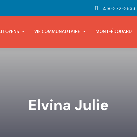
418-272-2633
CITOYENS
VIE COMMUNAUTAIRE
MONT-ÉDOUARD
Elvina Julie