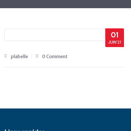
01
JUIN’21
plabelle
0 Comment