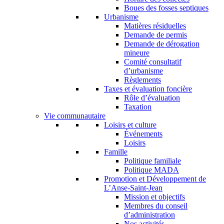
Boues des fosses septiques
Urbanisme
Matières résiduelles
Demande de permis
Demande de dérogation
mineure
Comité consultatif
d’urbanisme
Règlements
Taxes et évaluation foncière
Rôle d’évaluation
Taxation
Vie communautaire
Loisirs et culture
Événements
Loisirs
Famille
Politique familiale
Politique MADA
Promotion et Développement de
L’Anse-Saint-Jean
Mission et objectifs
Membres du conseil
d’administration
Nos activités