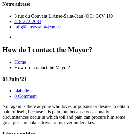
Notre adresse
3 rue du Couvent L'Anse-Saint-Jean (QC) G0V 1J0
418-272-2633
info@lanse-saint-jean.ca
How do I contact the Mayor?
Home
How do I contact the Mayor?
01
Juin’21
plabelle
0 Comment
Nor again is there anyone who loves or pursues or desires to obtain
pain of itself, because it is pain, but because occasionally
circumstances occur in which toil and pain can procure him some
great pleasure take a trivial of us ever undertakes.