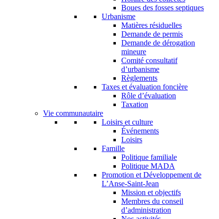
Boues des fosses septiques
Urbanisme
Matières résiduelles
Demande de permis
Demande de dérogation
mineure
Comité consultatif
d’urbanisme
Règlements
Taxes et évaluation foncière
Rôle d’évaluation
Taxation
Vie communautaire
Loisirs et culture
Événements
Loisirs
Famille
Politique familiale
Politique MADA
Promotion et Développement de
L’Anse-Saint-Jean
Mission et objectifs
Membres du conseil
d’administration
Nos activités