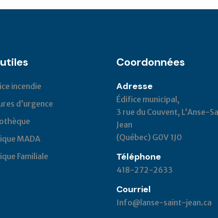
utiles
Coordonnées
Adresse
ice incendie
Édifice municipal,
res d’urgence
3 rue du Couvent, L’Anse-Sa
iothèque
Jean
(Québec) G0V 1J0
tique MADA
Téléphone
tique Familiale
418-272-2633
Courriel
Info@lanse-saint-jean.ca