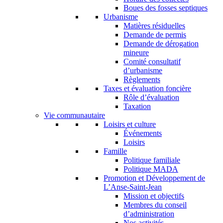
Boues des fosses septiques
Urbanisme
Matières résiduelles
Demande de permis
Demande de dérogation
mineure
Comité consultatif
d’urbanisme
Règlements
Taxes et évaluation foncière
Rôle d’évaluation
Taxation
Vie communautaire
Loisirs et culture
Événements
Loisirs
Famille
Politique familiale
Politique MADA
Promotion et Développement de
L’Anse-Saint-Jean
Mission et objectifs
Membres du conseil
d’administration
Nos activités