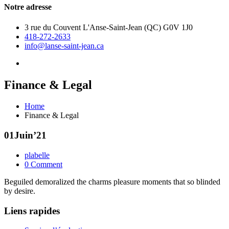
Notre adresse
3 rue du Couvent L'Anse-Saint-Jean (QC) G0V 1J0
418-272-2633
info@lanse-saint-jean.ca
Finance & Legal
Home
Finance & Legal
01
Juin’21
plabelle
0 Comment
Beguiled demoralized the charms pleasure moments that so blinded
by desire.
Liens rapides