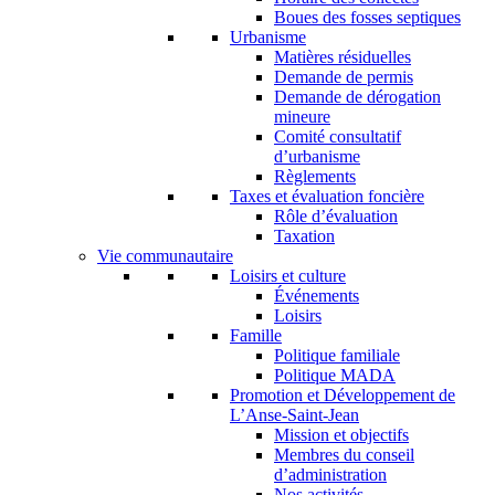
Boues des fosses septiques
Urbanisme
Matières résiduelles
Demande de permis
Demande de dérogation
mineure
Comité consultatif
d’urbanisme
Règlements
Taxes et évaluation foncière
Rôle d’évaluation
Taxation
Vie communautaire
Loisirs et culture
Événements
Loisirs
Famille
Politique familiale
Politique MADA
Promotion et Développement de
L’Anse-Saint-Jean
Mission et objectifs
Membres du conseil
d’administration
Nos activités