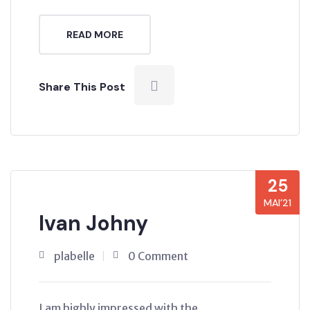
READ MORE
Share This Post
25
MAI’21
Ivan Johny
plabelle
0 Comment
I am highly impressed with the